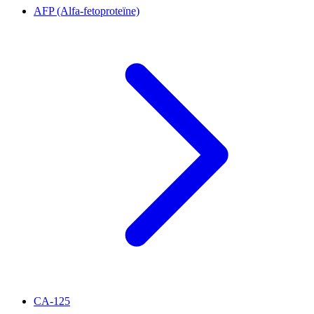
AFP (Alfa-fetoproteïne)
CA-125