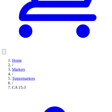
Home
/
Markers
/
Tumormarkers
/
CA 15-3