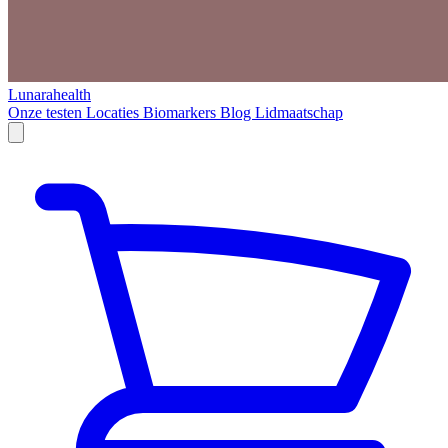
Lunarahealth
Onze testen
Locaties
Biomarkers
Blog
Lidmaatschap