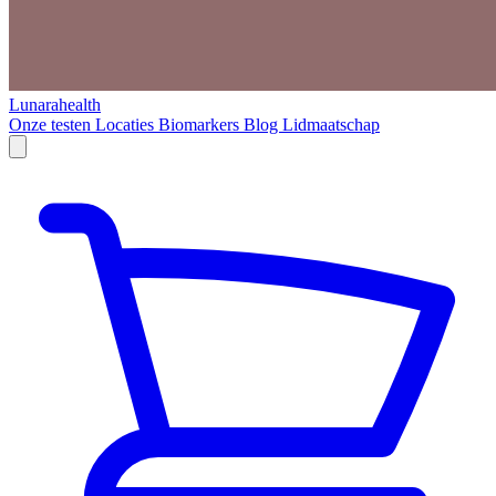
Lunarahealth
Onze testen
Locaties
Biomarkers
Blog
Lidmaatschap