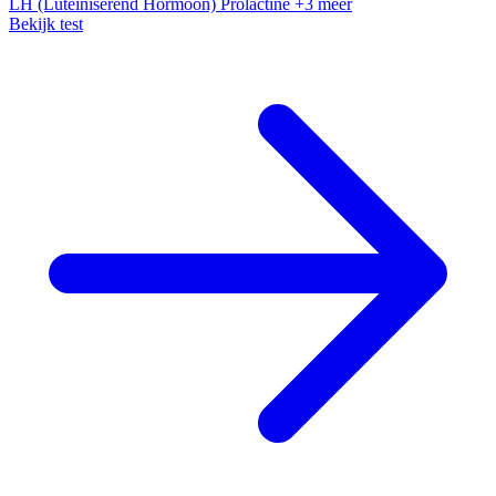
LH (Luteïniserend Hormoon)
Prolactine
+3 meer
Bekijk test