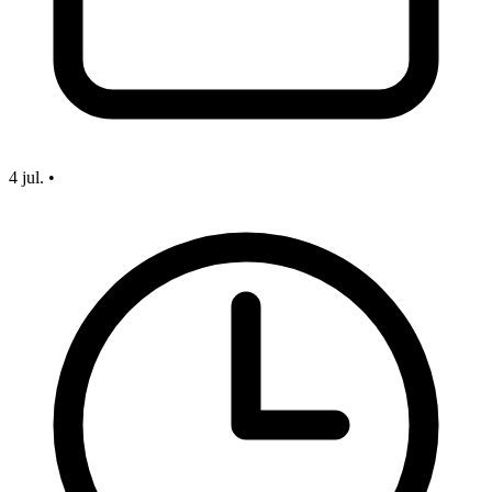
4 jul.
•