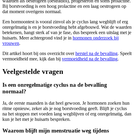
waarden als oestrogeen (oestradiol), progesteron en soms prolactine.
Bij borstvoeding is een hoog prolactine en een laag oestrogeen op
dat moment overigens normaal.
Een hormoontest is vooral zinvol als je cyclus lang wegblijft of erg
onregelmatig is en je borstvoeding hebt afgebouwd. Wat de waarden
betekenen, hangt sterk af van je fase, dus bespreek een uitslag met je
huisarts. Meer achtergrond vind je in
hormonen onderzoek bij
vrouwen
.
Dit artikel hoort bij ons overzicht over
herstel na de bevalling
. Speelt
vermoeidheid mee, kijk dan bij
vermoeidheid na de bevalling
.
Veelgestelde vragen
Is een onregelmatige cyclus na de bevalling
normaal?
Ja, de eerste maanden is dat heel gewoon. Je hormonen zoeken hun
ritme opnieuw, zeker als je nog borstvoeding geeft. Blijft je cyclus
na het stoppen met voeden lang wegblijven of erg onregelmatig, dan
kun je het met je huisarts bespreken.
Waarom blijft mijn menstruatie weg tijdens