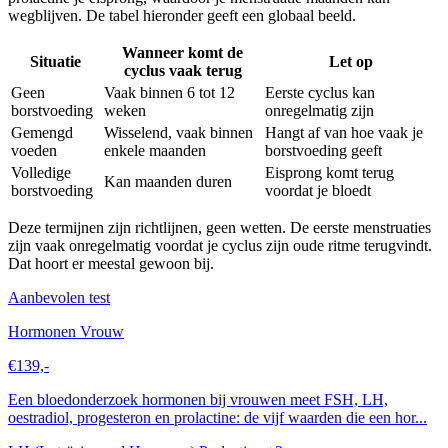
wegblijven. De tabel hieronder geeft een globaal beeld.
Wanneer komt de
Situatie
Let op
cyclus vaak terug
Geen
Vaak binnen 6 tot 12
Eerste cyclus kan
borstvoeding
weken
onregelmatig zijn
Gemengd
Wisselend, vaak binnen
Hangt af van hoe vaak je
voeden
enkele maanden
borstvoeding geeft
Volledige
Eisprong komt terug
Kan maanden duren
borstvoeding
voordat je bloedt
Deze termijnen zijn richtlijnen, geen wetten. De eerste menstruaties
zijn vaak onregelmatig voordat je cyclus zijn oude ritme terugvindt.
Dat hoort er meestal gewoon bij.
Aanbevolen test
Hormonen Vrouw
€139,-
Een bloedonderzoek hormonen bij vrouwen meet FSH, LH,
oestradiol, progesteron en prolactine: de vijf waarden die een hor...