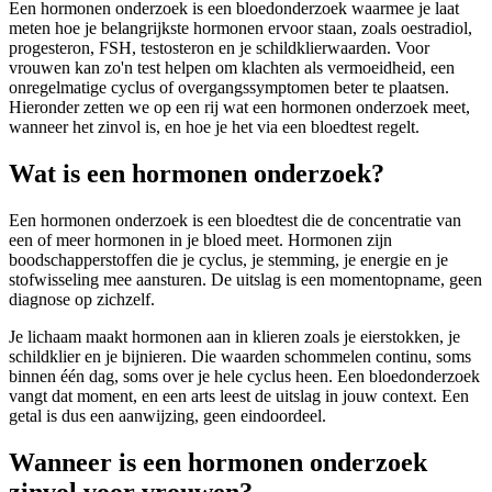
Een hormonen onderzoek is een bloedonderzoek waarmee je laat
meten hoe je belangrijkste hormonen ervoor staan, zoals oestradiol,
progesteron, FSH, testosteron en je schildklierwaarden. Voor
vrouwen kan zo'n test helpen om klachten als vermoeidheid, een
onregelmatige cyclus of overgangssymptomen beter te plaatsen.
Hieronder zetten we op een rij wat een hormonen onderzoek meet,
wanneer het zinvol is, en hoe je het via een bloedtest regelt.
Wat is een hormonen onderzoek?
Een hormonen onderzoek is een bloedtest die de concentratie van
een of meer hormonen in je bloed meet. Hormonen zijn
boodschapperstoffen die je cyclus, je stemming, je energie en je
stofwisseling mee aansturen. De uitslag is een momentopname, geen
diagnose op zichzelf.
Je lichaam maakt hormonen aan in klieren zoals je eierstokken, je
schildklier en je bijnieren. Die waarden schommelen continu, soms
binnen één dag, soms over je hele cyclus heen. Een bloedonderzoek
vangt dat moment, en een arts leest de uitslag in jouw context. Een
getal is dus een aanwijzing, geen eindoordeel.
Wanneer is een hormonen onderzoek
zinvol voor vrouwen?