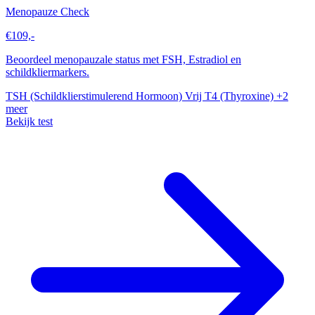
Menopauze Check
€109,-
Beoordeel menopauzale status met FSH, Estradiol en
schildkliermarkers.
TSH (Schildklierstimulerend Hormoon)
Vrij T4 (Thyroxine)
+2
meer
Bekijk test