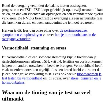
Rond de overgang verandert de balans tussen oestrogeen,
progesteron en FSH. FSH loopt geleidelijk op, terwijl oestradiol kan
dalen, en dat kan klachten als opvliegers en een veranderende cyclus
verklaren. De NVOG beschrijft de overgang als een natuurlijke fase
die jaren kan duren, en geen aandoening die je moet repareren.
Herken je dit, lees dan onze pillar over
de perimenopauze,
symptomen en oplossingen
en over
hoe je hormoonbalans in de
overgang verandert
.
Vermoeidheid, stemming en stress
Bij vermoeidheid of een sombere stemming kijk je breder dan je
geslachtshormonen alleen. TSH, vrij T4, ferritine en cortisol kunnen
helpen om andere oorzaken in beeld te brengen. Vermoeidheid heeft
vaak meerdere oorzaken tegelijk, dus een breed beeld voorkomt dat
je een belangrijke verklaring mist. Lees ook welke
bloedwaarden je
laat testen bij vermoeidheid
en, bij stress, over
stress, bijnieren en je
hormoonbalans
.
Waarom de timing van je test zo veel
uitmaakt