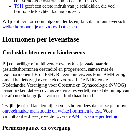
een verhoogde waarde kan passen bij PCOS.
TSH
geeft een eerste indruk van je schildklier, die veel
hormonale klachten kan nabootsen.
Wil je dit per hormoon uitgebreider lezen, kijk dan in ons overzicht
welke hormonen je als vrouw laat testen
.
Hormonen per levensfase
Cyclusklachten en een kinderwens
Bij een grillige of uitblijvende cyclus kijk je vaak naar de
geslachtshormonen oestradiol en progesteron, samen met de
regelhormonen LH en FSH. Bij een kinderwens komt AMH erbij,
omdat het iets zegt over je eicelvoorraad. De NHG en de
Nederlandse Vereniging voor Obstetrie en Gynaecologie (NVOG)
benadrukken dat één cyclus zelden alles vertelt, en dat de timing van
de afname belangrijk is voor een bruikbaar beeld.
Twijfel je of je klachten bij je cyclus horen, lees dan onze pillar over
onregelmatige menstruatie en welke hormonen je test
. Voor
vruchtbaarheid lees je verder over de
AMH waarde per leeftijd
.
Perimenopauze en overgang