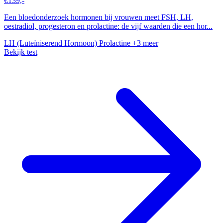
€139,-
Een bloedonderzoek hormonen bij vrouwen meet FSH, LH,
oestradiol, progesteron en prolactine: de vijf waarden die een hor...
LH (Luteïniserend Hormoon)
Prolactine
+3 meer
Bekijk test