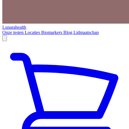
Lunarahealth
Onze testen
Locaties
Biomarkers
Blog
Lidmaatschap