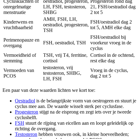
Cyclusklachten of
oestradiol, progesteron,
Progesteron rond dag
onregelmatige
LH, FSH, testosteron,
21, FSH/oestradiol dag
menstruatie
SHBG
2 tot 5
AMH, FSH, LH,
Kinderwens en
FSH/oestradiol dag 2
oestradiol, progesteron,
vruchtbaarheid
tot 5, AMH elke dag
TSH
FSH/oestradiol bij
Perimenopauze en
FSH, oestradiol, TSH
voorkeur vroeg in de
overgang
cyclus
Vermoeidheid of
TSH, vrij T4, ferritine,
Cortisol in de ochtend,
stemming
cortisol
rest elke dag
testosteron, vrij
Vermoeden van
Vroeg in de cyclus,
testosteron, SHBG,
PCOS
dag 2 tot 5
LH, FSH
Een paar van deze waarden lichten we kort toe:
Oestradiol
is de belangrijkste vorm van oestrogeen en stuurt je
cyclus mee aan. De waarde wisselt sterk per cyclusfase.
Progesteron
stijgt na de eisprong en zegt iets over je tweede
cyclushelft.
FSH
stuurt de rijping van eicellen aan en loopt geleidelijk op
richting de overgang.
Testosteron
hebben vrouwen ook, in kleine hoeveelheden;