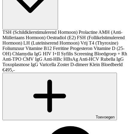
TSH (Schildklierstimulerend Hormoon)
Prolactine
AMH (Anti-
Mülleriaans Hormoon)
Oestradiol (E2)
FSH (Follikelstimulerend
Hormoon)
LH (Luteïniserend Hormoon)
Vrij T4 (Thyroxine)
Foliumzuur
Vitamine B12
Ferritine
Progesteron
Vitamine D (25-
OH)
Chlamydia IgG
HIV I+II
Syfilis Screening
Bloedgroep + Rh
Anti-TPO
CMV IgG
Anti-HBc
HBsAg
Anti-HCV
Rubella IgG
Toxoplasmose IgG
Varicella Zoster
D-dimeer
Klein Bloedbeeld
€495,-
Toevoegen