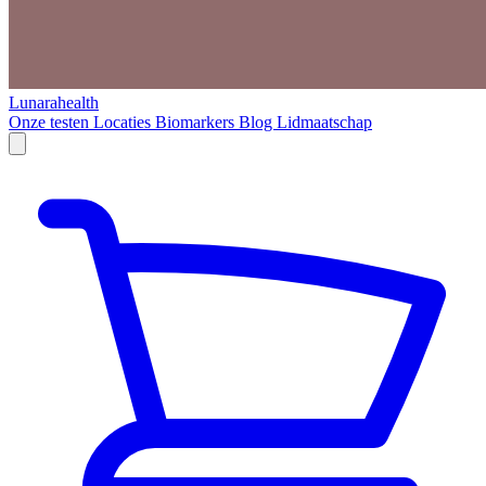
Lunarahealth
Onze testen
Locaties
Biomarkers
Blog
Lidmaatschap