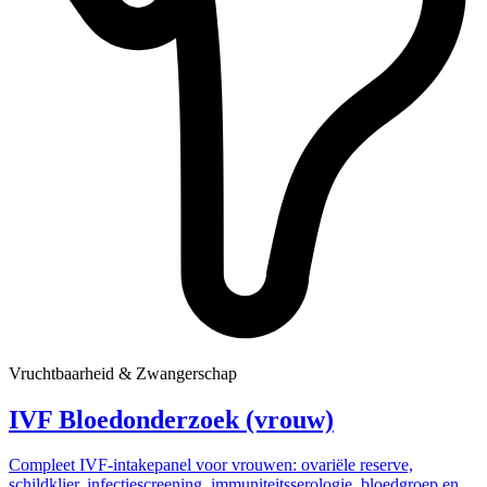
Vruchtbaarheid & Zwangerschap
IVF Bloedonderzoek (vrouw)
Compleet IVF-intakepanel voor vrouwen: ovariële reserve,
schildklier, infectiescreening, immuniteitsserologie, bloedgroep en