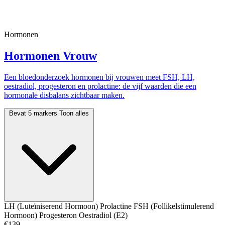
Hormonen
Hormonen Vrouw
Een bloedonderzoek hormonen bij vrouwen meet FSH, LH,
oestradiol, progesteron en prolactine: de vijf waarden die een
hormonale disbalans zichtbaar maken.
Bevat 5 markers
Toon alles
LH (Luteïniserend Hormoon)
Prolactine
FSH (Follikelstimulerend
Hormoon)
Progesteron
Oestradiol (E2)
€139,-