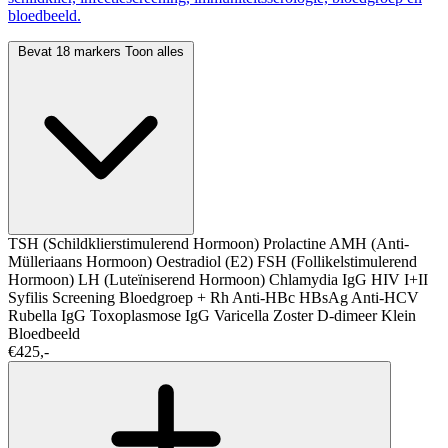
bloedbeeld.
Bevat 18 markers
Toon alles
TSH (Schildklierstimulerend Hormoon)
Prolactine
AMH (Anti-
Mülleriaans Hormoon)
Oestradiol (E2)
FSH (Follikelstimulerend
Hormoon)
LH (Luteïniserend Hormoon)
Chlamydia IgG
HIV I+II
Syfilis Screening
Bloedgroep + Rh
Anti-HBc
HBsAg
Anti-HCV
Rubella IgG
Toxoplasmose IgG
Varicella Zoster
D-dimeer
Klein
Bloedbeeld
€425,-