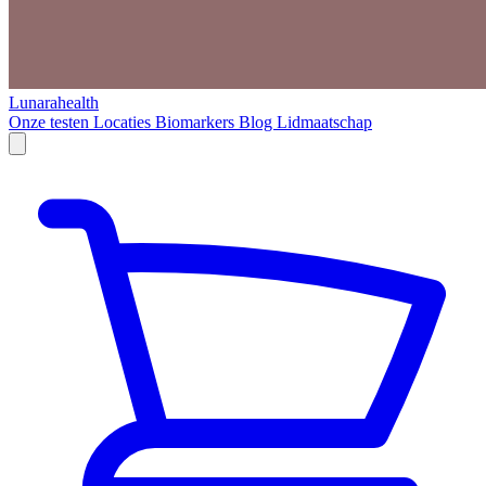
Lunarahealth
Onze testen
Locaties
Biomarkers
Blog
Lidmaatschap