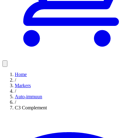
Home
/
Markers
/
Auto-immuun
/
C3 Complement