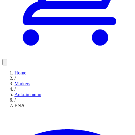
Home
/
Markers
/
Auto-immuun
/
ENA