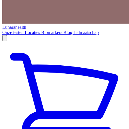
Lunarahealth
Onze testen
Locaties
Biomarkers
Blog
Lidmaatschap