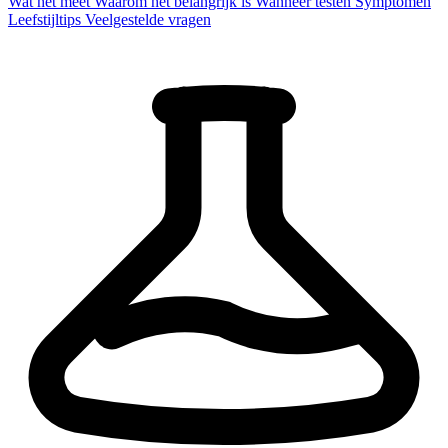
Wat het meet
Waarom het belangrijk is
Wanneer testen
Symptomen
Leefstijltips
Veelgestelde vragen