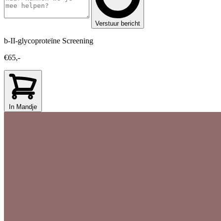
Verstuur bericht
b-II-glycoproteïne Screening
€65,-
In Mandje