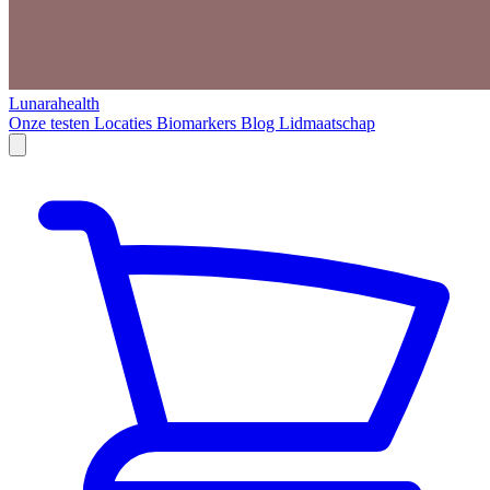
Lunarahealth
Onze testen
Locaties
Biomarkers
Blog
Lidmaatschap