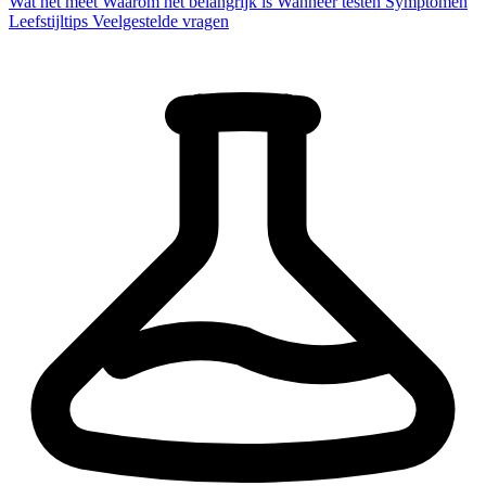
Wat het meet
Waarom het belangrijk is
Wanneer testen
Symptomen
Leefstijltips
Veelgestelde vragen