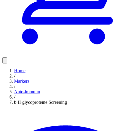
Home
/
Markers
/
Auto-immuun
/
b-II-glycoproteïne Screening