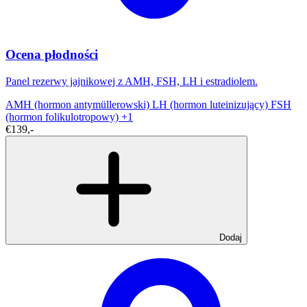
Ocena płodności
Panel rezerwy jajnikowej z AMH, FSH, LH i estradiolem.
AMH (hormon antymüllerowski)
LH (hormon luteinizujący)
FSH
(hormon folikulotropowy)
+1
€139,-
Dodaj