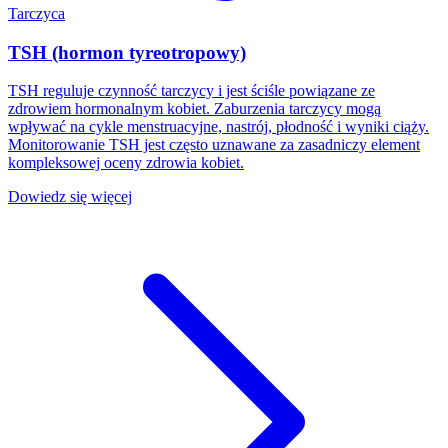
Tarczyca
TSH (hormon tyreotropowy)
TSH reguluje czynność tarczycy i jest ściśle powiązane ze
zdrowiem hormonalnym kobiet. Zaburzenia tarczycy mogą
wpływać na cykle menstruacyjne, nastrój, płodność i wyniki ciąży.
Monitorowanie TSH jest często uznawane za zasadniczy element
kompleksowej oceny zdrowia kobiet.
Dowiedz się więcej