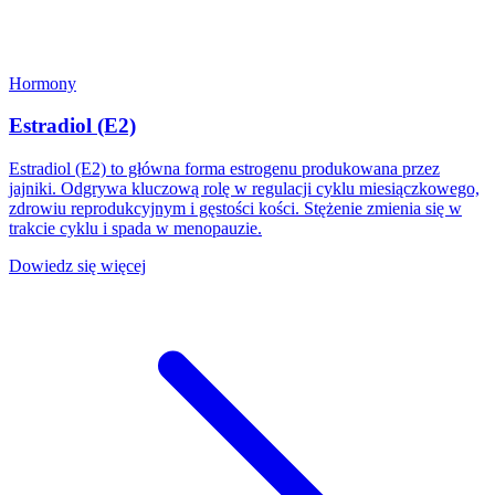
Hormony
Estradiol (E2)
Estradiol (E2) to główna forma estrogenu produkowana przez
jajniki. Odgrywa kluczową rolę w regulacji cyklu miesiączkowego,
zdrowiu reprodukcyjnym i gęstości kości. Stężenie zmienia się w
trakcie cyklu i spada w menopauzie.
Dowiedz się więcej