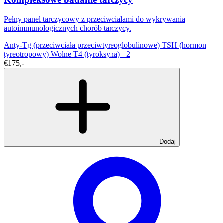
Pełny panel tarczycowy z przeciwciałami do wykrywania
autoimmunologicznych chorób tarczycy.
Anty-Tg (przeciwciała przeciwtyreoglobulinowe)
TSH (hormon
tyreotropowy)
Wolne T4 (tyroksyna)
+2
€175,-
Dodaj