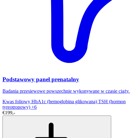
Podstawowy panel prenatalny
Badania przesiewowe powszechnie wykonywane w czasie ciąży.
Kwas foliowy
HbA1c (hemoglobina glikowana)
TSH (hormon
tyreotropowy)
+6
€199,-