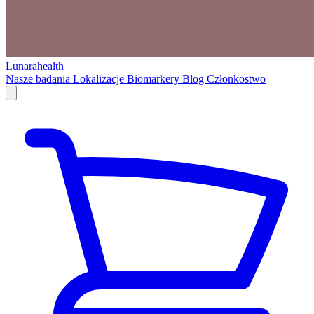
Lunarahealth
Nasze badania
Lokalizacje
Biomarkery
Blog
Członkostwo