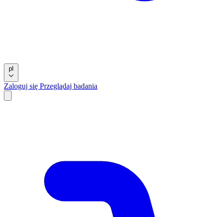
pl
Zaloguj się
Przeglądaj badania