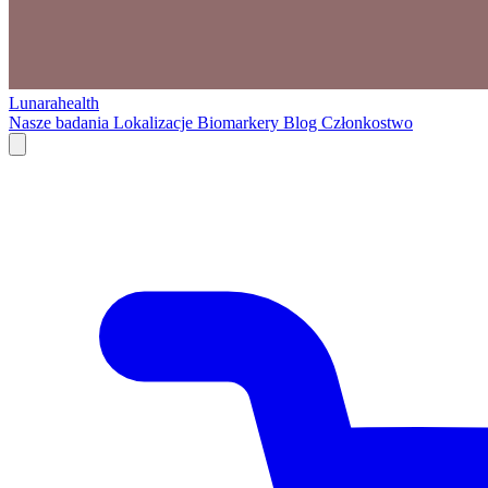
Lunarahealth
Nasze badania
Lokalizacje
Biomarkery
Blog
Członkostwo