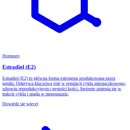
Hormony
Estradiol (E2)
Estradiol (E2) to główna forma estrogenu produkowana przez
jajniki. Odgrywa kluczową rolę w regulacji cyklu miesiączkowego,
zdrowiu reprodukcyjnym i gęstości kości. Stężenie zmienia się w
trakcie cyklu i spada w menopauzie.
Dowiedz się więcej