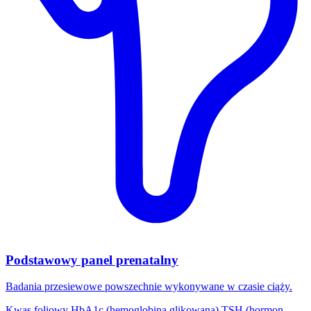
Podstawowy panel prenatalny
Badania przesiewowe powszechnie wykonywane w czasie ciąży.
Kwas foliowy
HbA1c (hemoglobina glikowana)
TSH (hormon