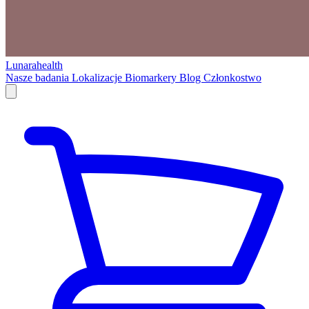
Lunarahealth
Nasze badania
Lokalizacje
Biomarkery
Blog
Członkostwo