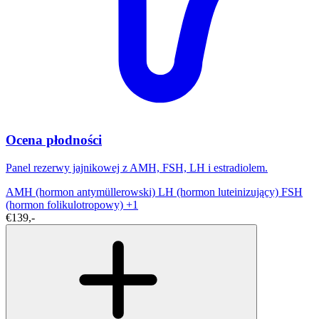
Ocena płodności
Panel rezerwy jajnikowej z AMH, FSH, LH i estradiolem.
AMH (hormon antymüllerowski)
LH (hormon luteinizujący)
FSH
(hormon folikulotropowy)
+1
€139,-