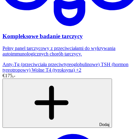
Kompleksowe badanie tarczycy
Pełny panel tarczycowy z przeciwciałami do wykrywania
autoimmunologicznych chorób tarczycy.
Anty-Tg (przeciwciała przeciwtyreoglobulinowe)
TSH (hormon
tyreotropowy)
Wolne T4 (tyroksyna)
+2
€175,-
Dodaj