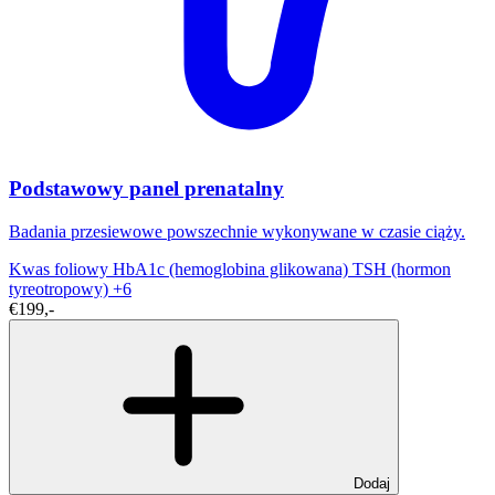
Podstawowy panel prenatalny
Badania przesiewowe powszechnie wykonywane w czasie ciąży.
Kwas foliowy
HbA1c (hemoglobina glikowana)
TSH (hormon
tyreotropowy)
+6
€199,-
Dodaj