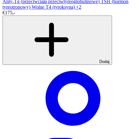
Anty-Tg (przeciwciała przeciwtyreoglobulinowe)
TSH (hormon
tyreotropowy)
Wolne T4 (tyroksyna)
+2
€175,-
Dodaj