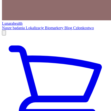
Lunarahealth
Nasze badania
Lokalizacje
Biomarkery
Blog
Członkostwo