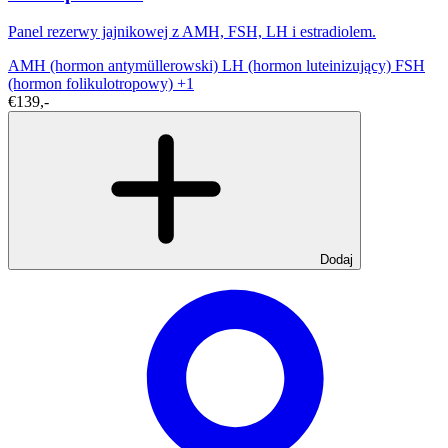
Panel rezerwy jajnikowej z AMH, FSH, LH i estradiolem.
AMH (hormon antymüllerowski)
LH (hormon luteinizujący)
FSH
(hormon folikulotropowy)
+1
€139,-
Dodaj