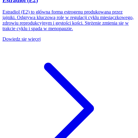
Estradiol (E2)
Estradiol (E2) to główna forma estrogenu produkowana przez
jajniki. Odgrywa kluczową rolę w regulacji cyklu miesiączkowego,
zdrowiu reprodukcyjnym i gęstości kości. Stężenie zmienia się w
trakcie cyklu i spada w menopauzie.
Dowiedz się więcej