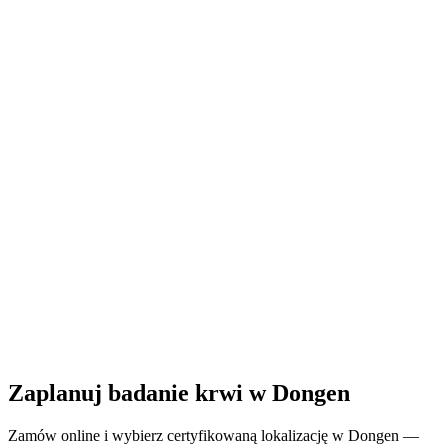
Zamknięte
· otwiera się poniedziałek o 07:30
Godziny otwarcia:
Zamów badanie krwi tutaj
Zaplanuj badanie krwi w Dongen
Zamów online i wybierz certyfikowaną lokalizację w Dongen —