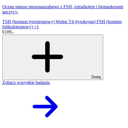
Ocena statusu menopauzalnego z FSH, estradiolem i biomarkerami
tarczycy.
TSH (hormon tyreotropowy)
Wolne T4 (tyroksyna)
FSH (hormon
folikulotropowy)
+1
€109,-
Dodaj
Zobacz wszystkie badania