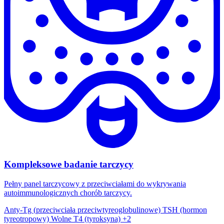
Kompleksowe badanie tarczycy
Pełny panel tarczycowy z przeciwciałami do wykrywania
autoimmunologicznych chorób tarczycy.
Anty-Tg (przeciwciała przeciwtyreoglobulinowe)
TSH (hormon
tyreotropowy)
Wolne T4 (tyroksyna)
+2