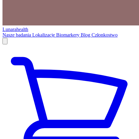
Lunarahealth
Nasze badania
Lokalizacje
Biomarkery
Blog
Członkostwo