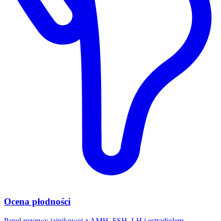
Ocena płodności
Panel rezerwy jajnikowej z AMH, FSH, LH i estradiolem.