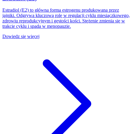
Estradiol (E2) to główna forma estrogenu produkowana przez
jajniki. Odgrywa kluczową rolę w regulacji cyklu miesiączkowego,
zdrowiu reprodukcyjnym i gęstości kości. Stężenie zmienia się w
trakcie cyklu i spada w menopauzie.
Dowiedz się więcej