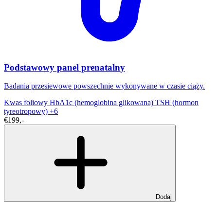
Podstawowy panel prenatalny
Badania przesiewowe powszechnie wykonywane w czasie ciąży.
Kwas foliowy
HbA1c (hemoglobina glikowana)
TSH (hormon
tyreotropowy)
+6
€199,-
Dodaj