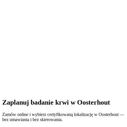
Zamknięte
· otwiera się poniedziałek o 08:00
Godziny otwarcia:
Zamów badanie krwi tutaj
Zaplanuj badanie krwi w Oosterhout
Zamów online i wybierz certyfikowaną lokalizację w Oosterhout —
bez umawiania i bez skierowania.