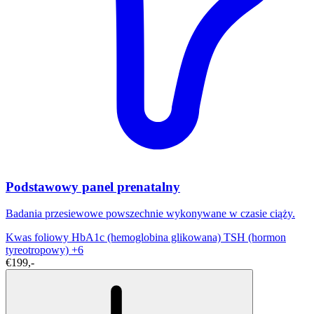
Podstawowy panel prenatalny
Badania przesiewowe powszechnie wykonywane w czasie ciąży.
Kwas foliowy
HbA1c (hemoglobina glikowana)
TSH (hormon
tyreotropowy)
+6
€199,-