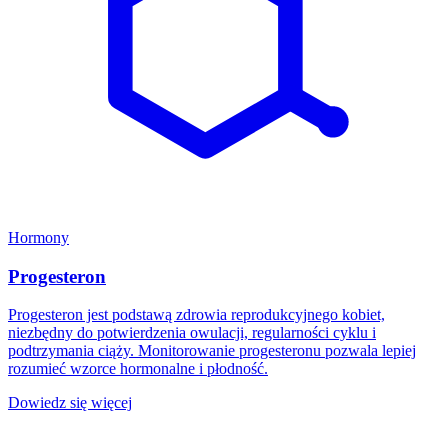
Hormony
Progesteron
Progesteron jest podstawą zdrowia reprodukcyjnego kobiet,
niezbędny do potwierdzenia owulacji, regularności cyklu i
podtrzymania ciąży. Monitorowanie progesteronu pozwala lepiej
rozumieć wzorce hormonalne i płodność.
Dowiedz się więcej