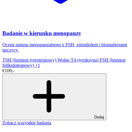
Badanie w kierunku menopauzy
Ocena statusu menopauzalnego z FSH, estradiolem i biomarkerami
tarczycy.
TSH (hormon tyreotropowy)
Wolne T4 (tyroksyna)
FSH (hormon
folikulotropowy)
+1
€109,-
Dodaj
Zobacz wszystkie badania