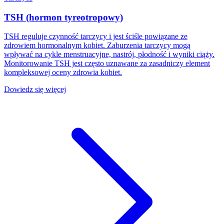
TSH (hormon tyreotropowy)
TSH reguluje czynność tarczycy i jest ściśle powiązane ze
zdrowiem hormonalnym kobiet. Zaburzenia tarczycy mogą
wpływać na cykle menstruacyjne, nastrój, płodność i wyniki ciąży.
Monitorowanie TSH jest często uznawane za zasadniczy element
kompleksowej oceny zdrowia kobiet.
Dowiedz się więcej