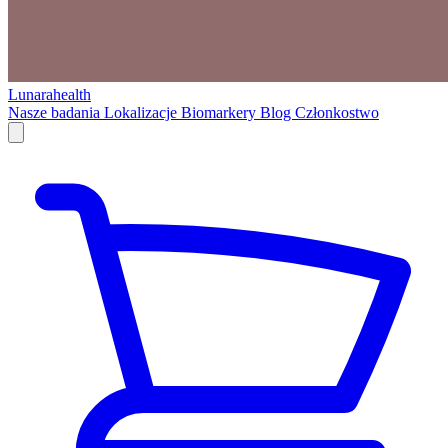
Lunarahealth
Nasze badania
Lokalizacje
Biomarkery
Blog
Członkostwo