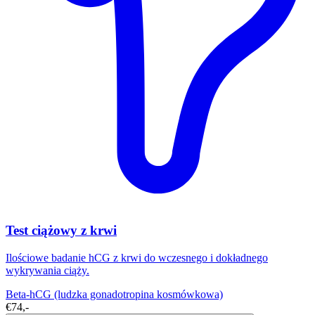
Test ciążowy z krwi
Ilościowe badanie hCG z krwi do wczesnego i dokładnego
wykrywania ciąży.
Beta-hCG (ludzka gonadotropina kosmówkowa)
€74,-