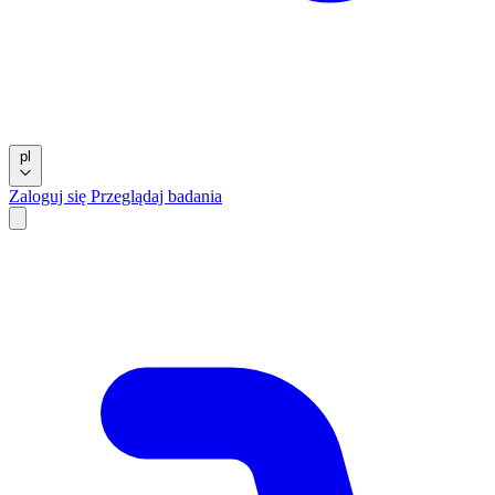
pl
Zaloguj się
Przeglądaj badania