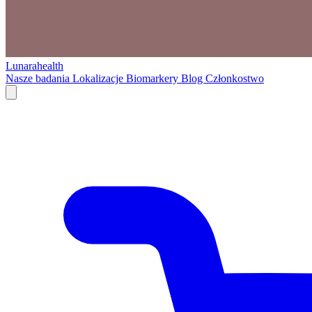
Lunarahealth
Nasze badania
Lokalizacje
Biomarkery
Blog
Członkostwo