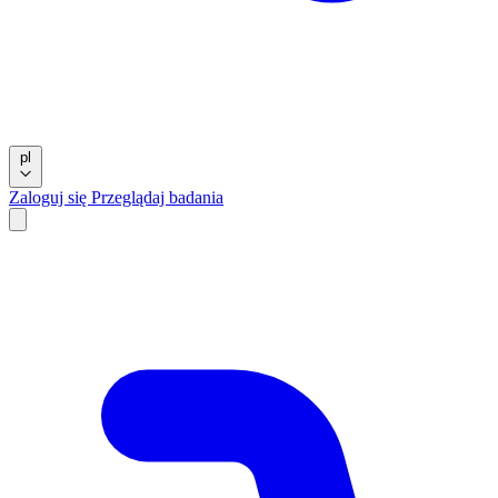
pl
Zaloguj się
Przeglądaj badania