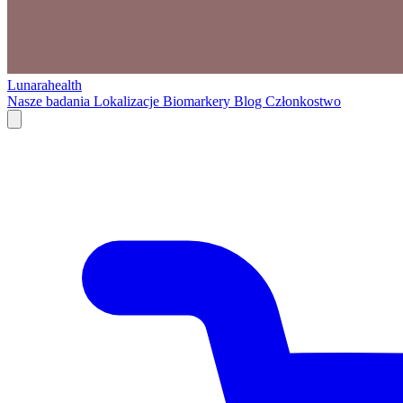
Lunarahealth
Nasze badania
Lokalizacje
Biomarkery
Blog
Członkostwo