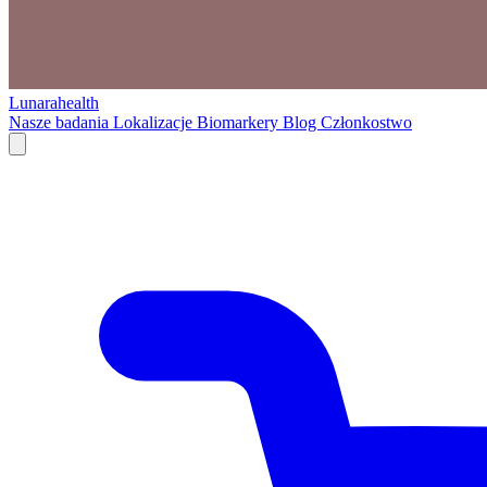
Lunarahealth
Nasze badania
Lokalizacje
Biomarkery
Blog
Członkostwo