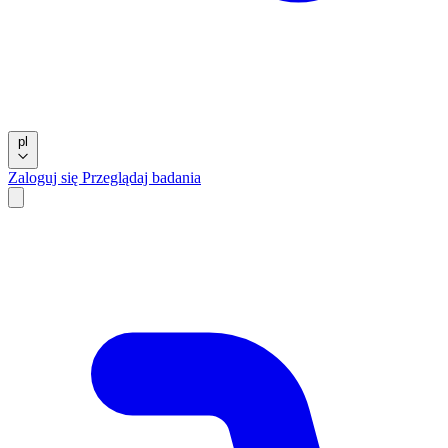
pl
Zaloguj się
Przeglądaj badania