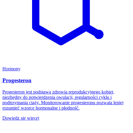
Hormony
Progesteron
Progesteron jest podstawą zdrowia reprodukcyjnego kobiet,
niezbędny do potwierdzenia owulacji, regularności cyklu i
podtrzymania ciąży. Monitorowanie progesteronu pozwala lepiej
rozumieć wzorce hormonalne i płodność.
Dowiedz się więcej