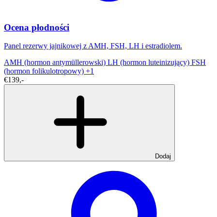
Ocena płodności
Panel rezerwy jajnikowej z AMH, FSH, LH i estradiolem.
AMH (hormon antymüllerowski)
LH (hormon luteinizujący)
FSH
(hormon folikulotropowy)
+1
€139,-
Dodaj