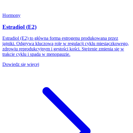
Hormony
Estradiol (E2)
Estradiol (E2) to główna forma estrogenu produkowana przez
jajniki. Odgrywa kluczową rolę w regulacji cyklu miesiączkowego,
zdrowiu reprodukcyjnym i gęstości kości. Stężenie zmienia się w
trakcie cyklu i spada w menopauzie.
Dowiedz się więcej