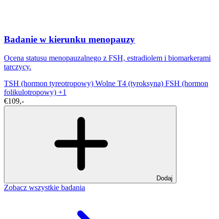
Badanie w kierunku menopauzy
Ocena statusu menopauzalnego z FSH, estradiolem i biomarkerami
tarczycy.
TSH (hormon tyreotropowy)
Wolne T4 (tyroksyna)
FSH (hormon
folikulotropowy)
+1
€109,-
Dodaj
Zobacz wszystkie badania