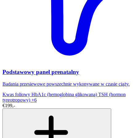
Podstawowy panel prenatalny
Badania przesiewowe powszechnie wykonywane w czasie ciąży.
Kwas foliowy
HbA1c (hemoglobina glikowana)
TSH (hormon
tyreotropowy)
+6
€199,-