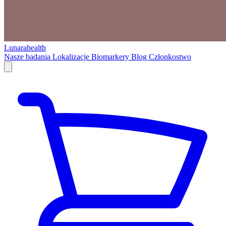
Lunarahealth
Nasze badania
Lokalizacje
Biomarkery
Blog
Członkostwo