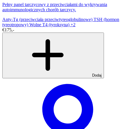
Pełny panel tarczycowy z przeciwciałami do wykrywania
autoimmunologicznych chorób tarczycy.
Anty-Tg (przeciwciała przeciwtyreoglobulinowe)
TSH (hormon
tyreotropowy)
Wolne T4 (tyroksyna)
+2
€175,-
Dodaj