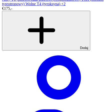
tyreotropowy)
Wolne T4 (tyroksyna)
+2
€175,-
Dodaj