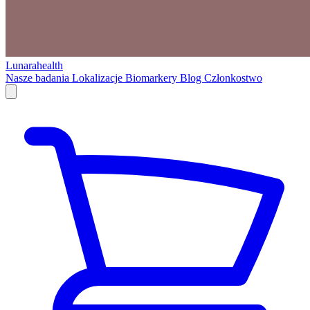
Lunarahealth
Nasze badania
Lokalizacje
Biomarkery
Blog
Członkostwo