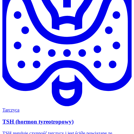
Tarczyca
TSH (hormon tyreotropowy)
TSH reguluje czynność tarczycy i jest ściśle powiązane ze