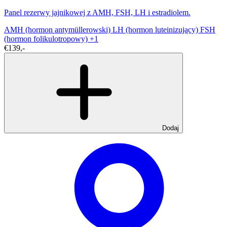
Panel rezerwy jajnikowej z AMH, FSH, LH i estradiolem.
AMH (hormon antymüllerowski)
LH (hormon luteinizujący)
FSH
(hormon folikulotropowy)
+1
€139,-
Dodaj