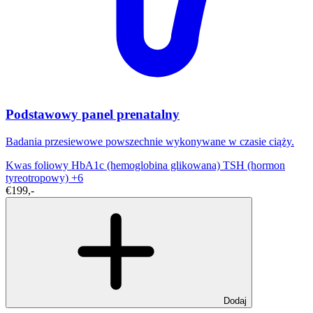
Podstawowy panel prenatalny
Badania przesiewowe powszechnie wykonywane w czasie ciąży.
Kwas foliowy
HbA1c (hemoglobina glikowana)
TSH (hormon
tyreotropowy)
+6
€199,-
Dodaj