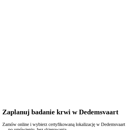
Zamknięte
· otwiera się o 08:00
Godziny otwarcia:
Zamów badanie krwi tutaj
Zaplanuj badanie krwi w Dedemsvaart
Zamów online i wybierz certyfikowaną lokalizację w Dedemsvaart
— po umówieniu, bez skierowania.