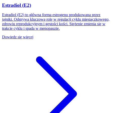
Estradiol (E2)
Estradiol (E2) to główna forma estrogenu produkowana przez
jajniki. Odgrywa kluczową rolę w regulacji cyklu miesiączkowego,
zdrowiu reprodukcyjnym i gęstości kości. Stężenie zmienia się w
trakcie cyklu i spada w menopauzie.
Dowiedz się więcej