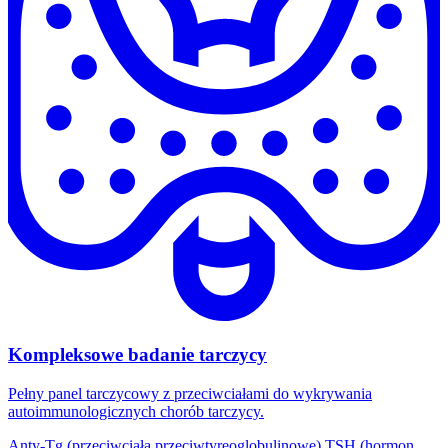
Kompleksowe badanie tarczycy
Pełny panel tarczycowy z przeciwciałami do wykrywania
autoimmunologicznych chorób tarczycy.
Anty-Tg (przeciwciała przeciwtyreoglobulinowe)
TSH (hormon