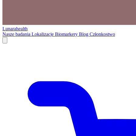
Lunarahealth
Nasze badania
Lokalizacje
Biomarkery
Blog
Członkostwo