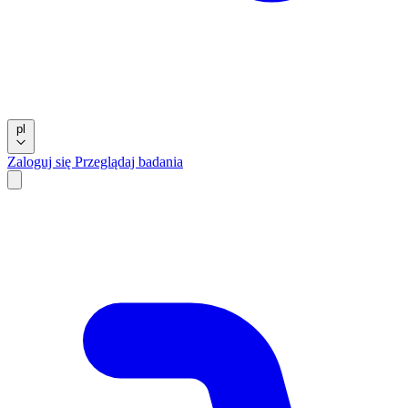
pl
Zaloguj się
Przeglądaj badania