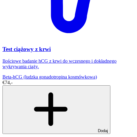
Test ciążowy z krwi
Ilościowe badanie hCG z krwi do wczesnego i dokładnego
wykrywania ciąży.
Beta-hCG (ludzka gonadotropina kosmówkowa)
€74,-
Dodaj