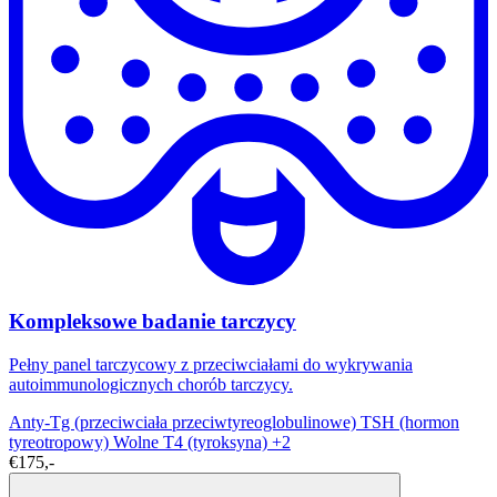
Kompleksowe badanie tarczycy
Pełny panel tarczycowy z przeciwciałami do wykrywania
autoimmunologicznych chorób tarczycy.
Anty-Tg (przeciwciała przeciwtyreoglobulinowe)
TSH (hormon
tyreotropowy)
Wolne T4 (tyroksyna)
+2
€175,-