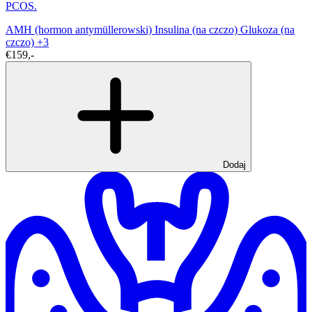
PCOS.
AMH (hormon antymüllerowski)
Insulina (na czczo)
Glukoza (na
czczo)
+3
€159,-
Dodaj