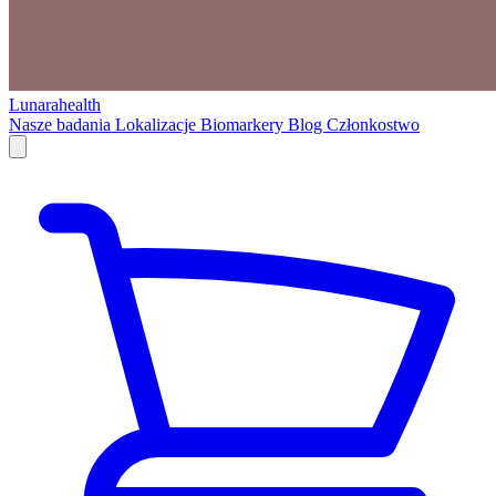
Lunarahealth
Nasze badania
Lokalizacje
Biomarkery
Blog
Członkostwo