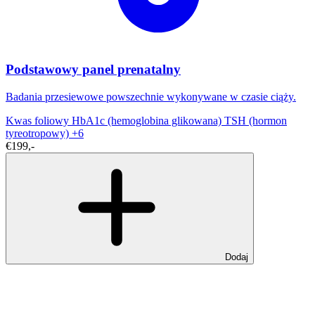
Podstawowy panel prenatalny
Badania przesiewowe powszechnie wykonywane w czasie ciąży.
Kwas foliowy
HbA1c (hemoglobina glikowana)
TSH (hormon
tyreotropowy)
+6
€199,-
Dodaj