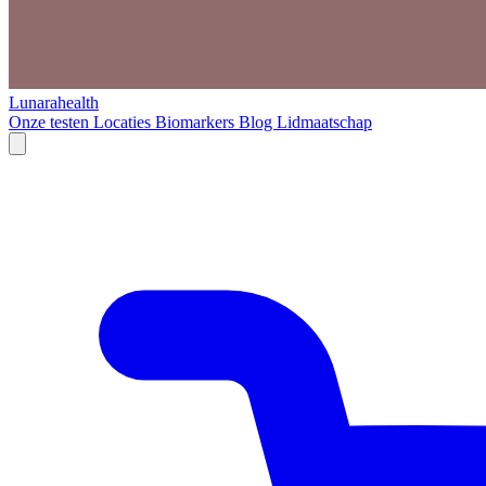
Lunarahealth
Onze testen
Locaties
Biomarkers
Blog
Lidmaatschap