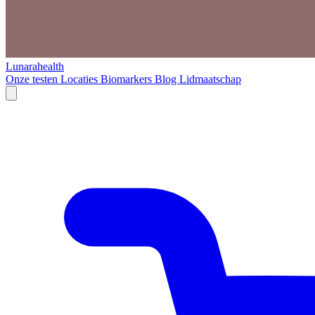
Lunarahealth
Onze testen
Locaties
Biomarkers
Blog
Lidmaatschap