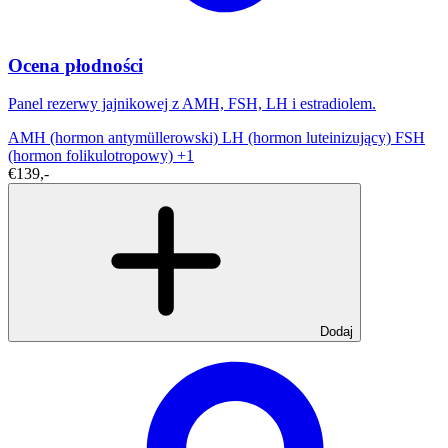
Ocena płodności
Panel rezerwy jajnikowej z AMH, FSH, LH i estradiolem.
AMH (hormon antymüllerowski)
LH (hormon luteinizujący)
FSH
(hormon folikulotropowy)
+1
€139,-
Dodaj