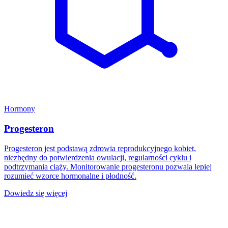
Hormony
Progesteron
Progesteron jest podstawą zdrowia reprodukcyjnego kobiet,
niezbędny do potwierdzenia owulacji, regularności cyklu i
podtrzymania ciąży. Monitorowanie progesteronu pozwala lepiej
rozumieć wzorce hormonalne i płodność.
Dowiedz się więcej