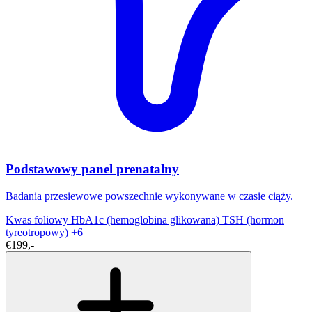
Podstawowy panel prenatalny
Badania przesiewowe powszechnie wykonywane w czasie ciąży.
Kwas foliowy
HbA1c (hemoglobina glikowana)
TSH (hormon
tyreotropowy)
+6
€199,-