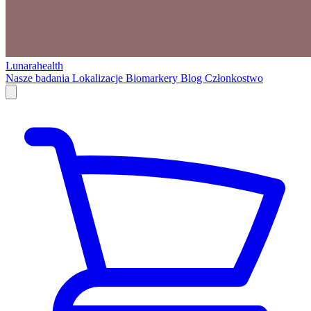
Lunarahealth
Nasze badania
Lokalizacje
Biomarkery
Blog
Członkostwo