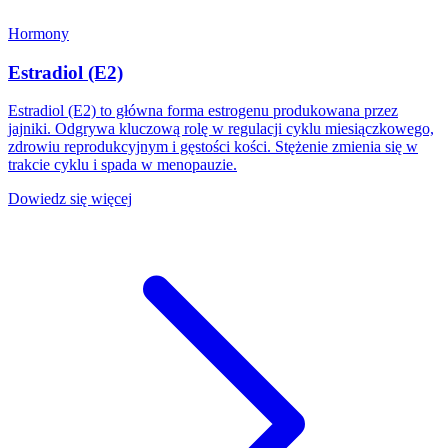
Hormony
Estradiol (E2)
Estradiol (E2) to główna forma estrogenu produkowana przez
jajniki. Odgrywa kluczową rolę w regulacji cyklu miesiączkowego,
zdrowiu reprodukcyjnym i gęstości kości. Stężenie zmienia się w
trakcie cyklu i spada w menopauzie.
Dowiedz się więcej