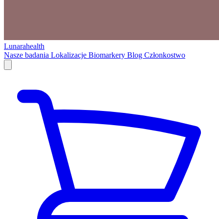
Lunarahealth
Nasze badania
Lokalizacje
Biomarkery
Blog
Członkostwo