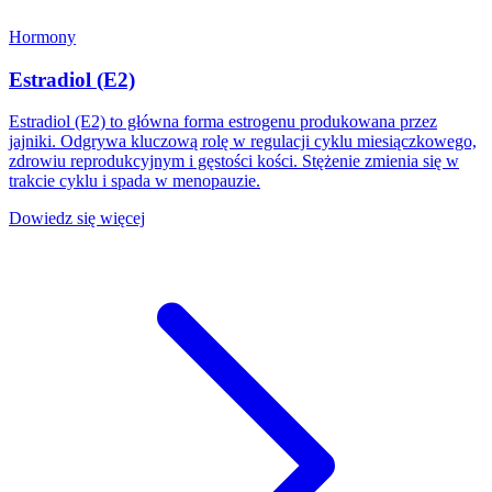
Hormony
Estradiol (E2)
Estradiol (E2) to główna forma estrogenu produkowana przez
jajniki. Odgrywa kluczową rolę w regulacji cyklu miesiączkowego,
zdrowiu reprodukcyjnym i gęstości kości. Stężenie zmienia się w
trakcie cyklu i spada w menopauzie.
Dowiedz się więcej