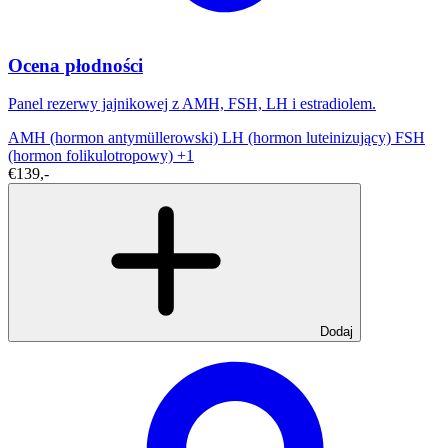
Ocena płodności
Panel rezerwy jajnikowej z AMH, FSH, LH i estradiolem.
AMH (hormon antymüllerowski)
LH (hormon luteinizujący)
FSH
(hormon folikulotropowy)
+1
€139,-
Dodaj