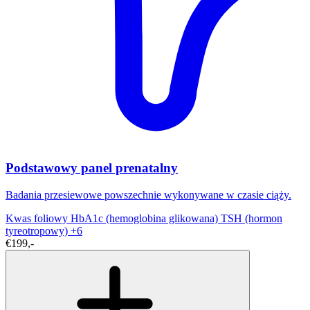
Podstawowy panel prenatalny
Badania przesiewowe powszechnie wykonywane w czasie ciąży.
Kwas foliowy
HbA1c (hemoglobina glikowana)
TSH (hormon
tyreotropowy)
+6
€199,-