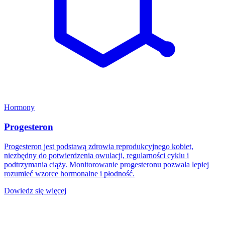
Hormony
Progesteron
Progesteron jest podstawą zdrowia reprodukcyjnego kobiet,
niezbędny do potwierdzenia owulacji, regularności cyklu i
podtrzymania ciąży. Monitorowanie progesteronu pozwala lepiej
rozumieć wzorce hormonalne i płodność.
Dowiedz się więcej