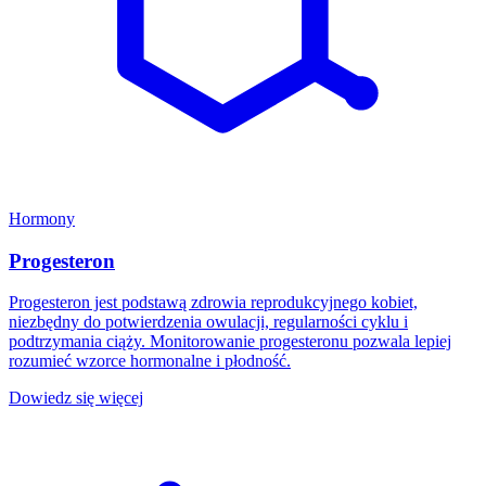
Hormony
Progesteron
Progesteron jest podstawą zdrowia reprodukcyjnego kobiet,
niezbędny do potwierdzenia owulacji, regularności cyklu i
podtrzymania ciąży. Monitorowanie progesteronu pozwala lepiej
rozumieć wzorce hormonalne i płodność.
Dowiedz się więcej