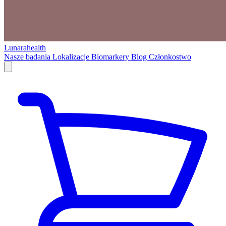
Lunarahealth
Nasze badania
Lokalizacje
Biomarkery
Blog
Członkostwo