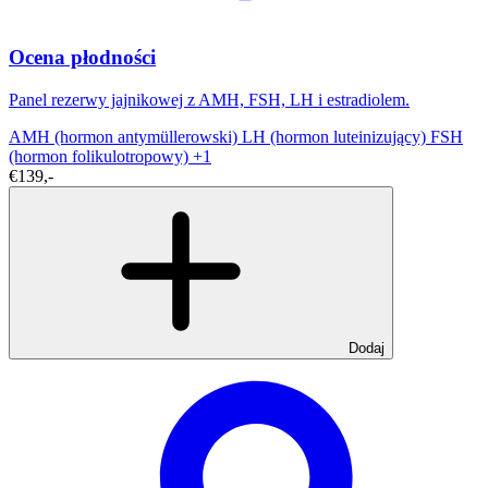
Ocena płodności
Panel rezerwy jajnikowej z AMH, FSH, LH i estradiolem.
AMH (hormon antymüllerowski)
LH (hormon luteinizujący)
FSH
(hormon folikulotropowy)
+1
€139,-
Dodaj