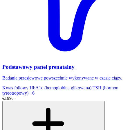
Podstawowy panel prenatalny
Badania przesiewowe powszechnie wykonywane w czasie ciąży.
Kwas foliowy
HbA1c (hemoglobina glikowana)
TSH (hormon
tyreotropowy)
+6
€199,-