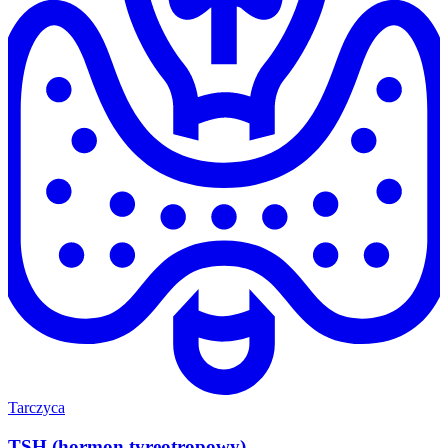
Tarczyca
TSH (hormon tyreotropowy)