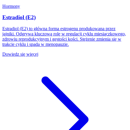
Hormony
Estradiol (E2)
Estradiol (E2) to główna forma estrogenu produkowana przez
jajniki. Odgrywa kluczową rolę w regulacji cyklu miesiączkowego,
zdrowiu reprodukcyjnym i gęstości kości. Stężenie zmienia się w
trakcie cyklu i spada w menopauzie.
Dowiedz się więcej