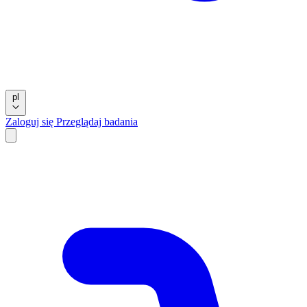
pl
Zaloguj się
Przeglądaj badania