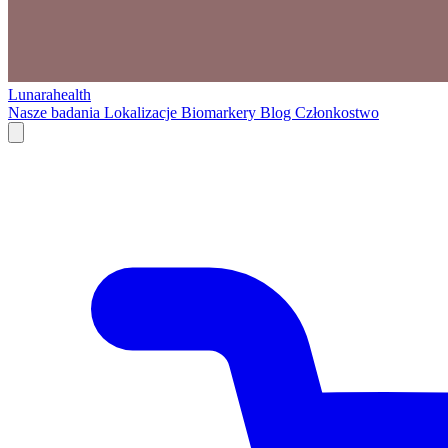
Lunarahealth
Nasze badania
Lokalizacje
Biomarkery
Blog
Członkostwo