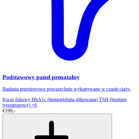
Podstawowy panel prenatalny
Badania przesiewowe powszechnie wykonywane w czasie ciąży.
Kwas foliowy
HbA1c (hemoglobina glikowana)
TSH (hormon
tyreotropowy)
+6
€199,-