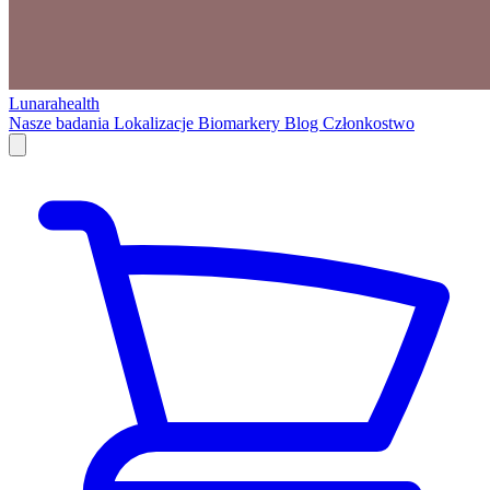
Lunarahealth
Nasze badania
Lokalizacje
Biomarkery
Blog
Członkostwo