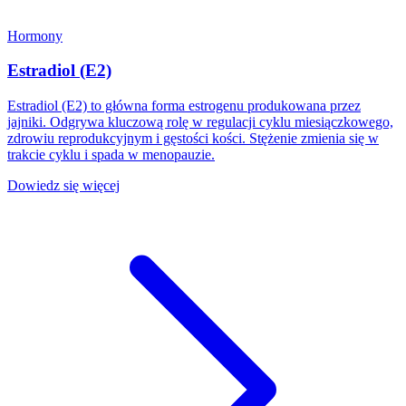
Hormony
Estradiol (E2)
Estradiol (E2) to główna forma estrogenu produkowana przez
jajniki. Odgrywa kluczową rolę w regulacji cyklu miesiączkowego,
zdrowiu reprodukcyjnym i gęstości kości. Stężenie zmienia się w
trakcie cyklu i spada w menopauzie.
Dowiedz się więcej