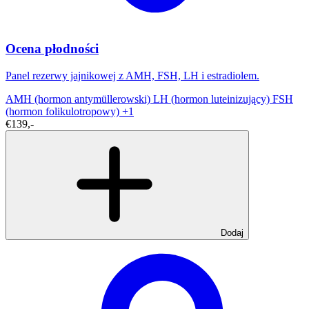
Ocena płodności
Panel rezerwy jajnikowej z AMH, FSH, LH i estradiolem.
AMH (hormon antymüllerowski)
LH (hormon luteinizujący)
FSH
(hormon folikulotropowy)
+1
€139,-
Dodaj