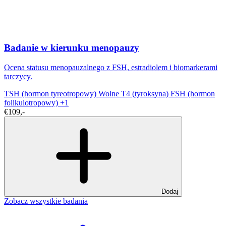
Badanie w kierunku menopauzy
Ocena statusu menopauzalnego z FSH, estradiolem i biomarkerami
tarczycy.
TSH (hormon tyreotropowy)
Wolne T4 (tyroksyna)
FSH (hormon
folikulotropowy)
+1
€109,-
Dodaj
Zobacz wszystkie badania