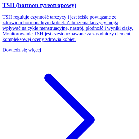
TSH (hormon tyreotropowy)
TSH reguluje czynność tarczycy i jest ściśle powiązane ze
zdrowiem hormonalnym kobiet. Zaburzenia tarczycy mogą
wpływać na cykle menstruacyjne, nastrój, płodność i wyniki ciąży.
Monitorowanie TSH jest często uznawane za zasadniczy element
kompleksowej oceny zdrowia kobiet.
Dowiedz się więcej