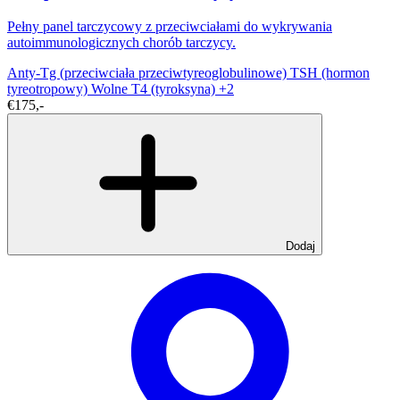
Pełny panel tarczycowy z przeciwciałami do wykrywania
autoimmunologicznych chorób tarczycy.
Anty-Tg (przeciwciała przeciwtyreoglobulinowe)
TSH (hormon
tyreotropowy)
Wolne T4 (tyroksyna)
+2
€175,-
Dodaj