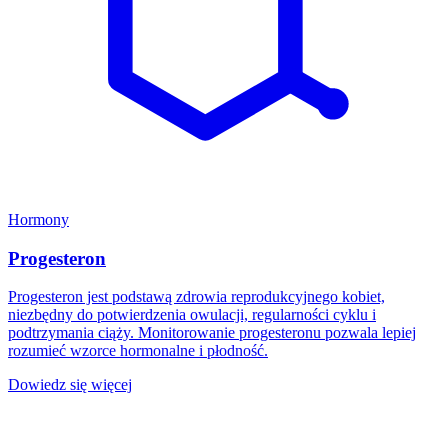
Hormony
Progesteron
Progesteron jest podstawą zdrowia reprodukcyjnego kobiet,
niezbędny do potwierdzenia owulacji, regularności cyklu i
podtrzymania ciąży. Monitorowanie progesteronu pozwala lepiej
rozumieć wzorce hormonalne i płodność.
Dowiedz się więcej