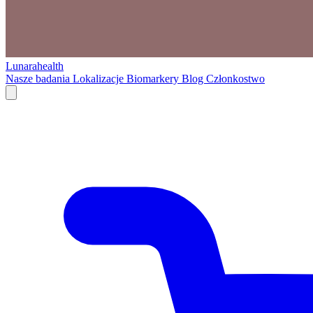
Lunarahealth
Nasze badania
Lokalizacje
Biomarkery
Blog
Członkostwo