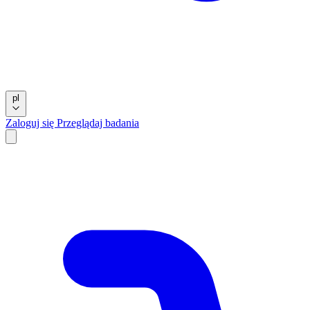
pl
Zaloguj się
Przeglądaj badania