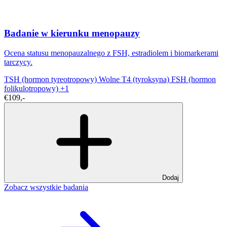
Badanie w kierunku menopauzy
Ocena statusu menopauzalnego z FSH, estradiolem i biomarkerami
tarczycy.
TSH (hormon tyreotropowy)
Wolne T4 (tyroksyna)
FSH (hormon
folikulotropowy)
+1
€109,-
Dodaj
Zobacz wszystkie badania