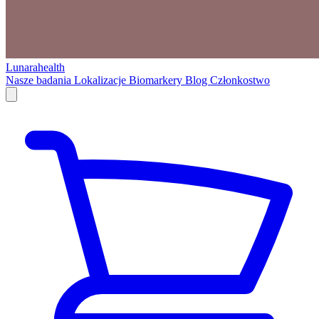
Lunarahealth
Nasze badania
Lokalizacje
Biomarkery
Blog
Członkostwo