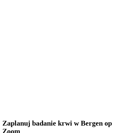
Zamknięte
· otwiera się wtorek o 08:00
Godziny otwarcia:
Zamów badanie krwi tutaj
Zaplanuj badanie krwi w Bergen op
Zoom