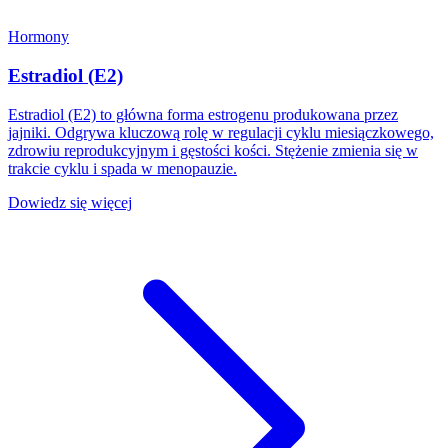
Hormony
Estradiol (E2)
Estradiol (E2) to główna forma estrogenu produkowana przez
jajniki. Odgrywa kluczową rolę w regulacji cyklu miesiączkowego,
zdrowiu reprodukcyjnym i gęstości kości. Stężenie zmienia się w
trakcie cyklu i spada w menopauzie.
Dowiedz się więcej