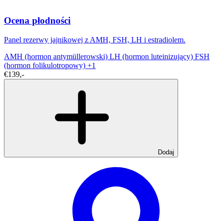
Ocena płodności
Panel rezerwy jajnikowej z AMH, FSH, LH i estradiolem.
AMH (hormon antymüllerowski)
LH (hormon luteinizujący)
FSH
(hormon folikulotropowy)
+1
€139,-
Dodaj