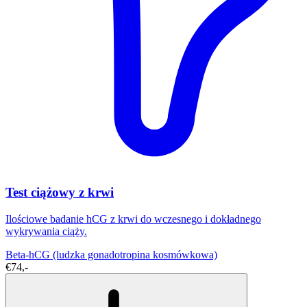
Test ciążowy z krwi
Ilościowe badanie hCG z krwi do wczesnego i dokładnego
wykrywania ciąży.
Beta-hCG (ludzka gonadotropina kosmówkowa)
€74,-