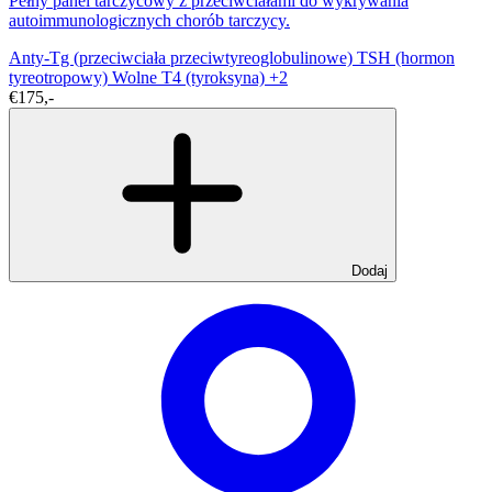
Pełny panel tarczycowy z przeciwciałami do wykrywania
autoimmunologicznych chorób tarczycy.
Anty-Tg (przeciwciała przeciwtyreoglobulinowe)
TSH (hormon
tyreotropowy)
Wolne T4 (tyroksyna)
+2
€175,-
Dodaj