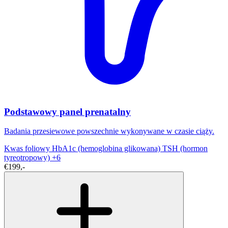
Podstawowy panel prenatalny
Badania przesiewowe powszechnie wykonywane w czasie ciąży.
Kwas foliowy
HbA1c (hemoglobina glikowana)
TSH (hormon
tyreotropowy)
+6
€199,-