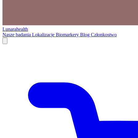
Lunarahealth
Nasze badania
Lokalizacje
Biomarkery
Blog
Członkostwo