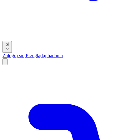
pl
Zaloguj się
Przeglądaj badania