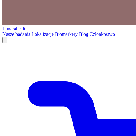
Lunarahealth
Nasze badania
Lokalizacje
Biomarkery
Blog
Członkostwo