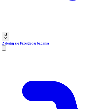
pl
Zaloguj się
Przeglądaj badania