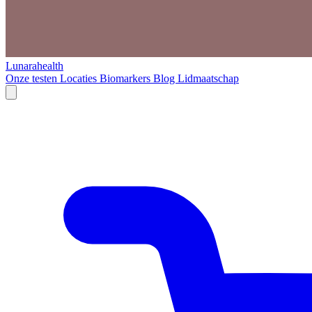
Lunarahealth
Onze testen
Locaties
Biomarkers
Blog
Lidmaatschap