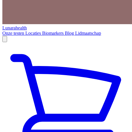
Lunarahealth
Onze testen
Locaties
Biomarkers
Blog
Lidmaatschap