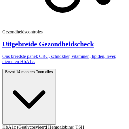
Gezondheidscontroles
Uitgebreide Gezondheidscheck
Ons breedste panel: CBC, schildklier, vitaminen, lipiden, lever,
nieren en HbA1c.
Bevat 14 markers
Toon alles
HbA1c (Geglycosyleerd Hemoglobine)
TSH