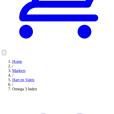
Home
/
Markers
/
Hart en Vaten
/
Omega 3 Index