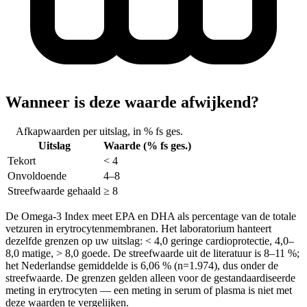
Wanneer is deze waarde afwijkend?
Afkapwaarden per uitslag, in % fs ges.
Uitslag
Waarde
(% fs ges.)
Tekort
< 4
Onvoldoende
4–8
Streefwaarde gehaald
≥ 8
De Omega-3 Index meet EPA en DHA als percentage van de totale
vetzuren in erytrocytenmembranen. Het laboratorium hanteert
dezelfde grenzen op uw uitslag: < 4,0 geringe cardioprotectie, 4,0–
8,0 matige, > 8,0 goede. De streefwaarde uit de literatuur is 8–11 %;
het Nederlandse gemiddelde is 6,06 % (n=1.974), dus onder de
streefwaarde. De grenzen gelden alleen voor de gestandaardiseerde
meting in erytrocyten — een meting in serum of plasma is niet met
deze waarden te vergelijken.