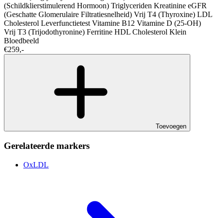
(Schildklierstimulerend Hormoon)
Triglyceriden
Kreatinine
eGFR
(Geschatte Glomerulaire Filtratiesnelheid)
Vrij T4 (Thyroxine)
LDL
Cholesterol
Leverfunctietest
Vitamine B12
Vitamine D (25-OH)
Vrij T3 (Trijodothyronine)
Ferritine
HDL Cholesterol
Klein
Bloedbeeld
€259,-
Toevoegen
Gerelateerde markers
OxLDL