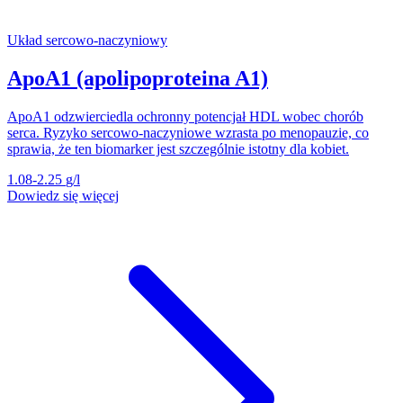
Układ sercowo-naczyniowy
ApoA1 (apolipoproteina A1)
ApoA1 odzwierciedla ochronny potencjał HDL wobec chorób
serca. Ryzyko sercowo-naczyniowe wzrasta po menopauzie, co
sprawia, że ten biomarker jest szczególnie istotny dla kobiet.
1.08-2.25
g/l
Dowiedz się więcej