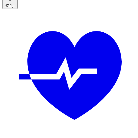
€11,-