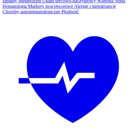
zapalny
Metabolizm
Układ sercowo-naczyniowy
Wątroba
Nerki
Hematologia
Markery nowotworowe
Alergie i nietolerancje
Choroby autoimmunologiczne
Płodność