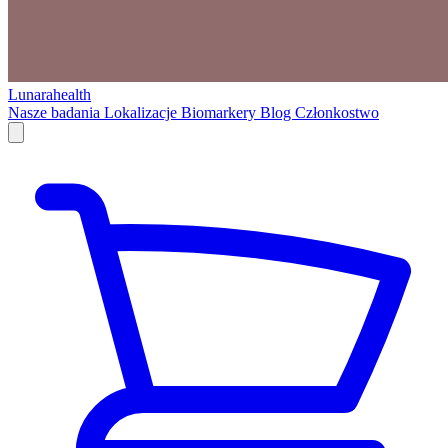
Lunarahealth
Nasze badania
Lokalizacje
Biomarkery
Blog
Członkostwo