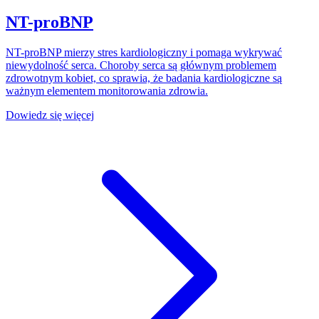
NT-proBNP
NT-proBNP mierzy stres kardiologiczny i pomaga wykrywać
niewydolność serca. Choroby serca są głównym problemem
zdrowotnym kobiet, co sprawia, że badania kardiologiczne są
ważnym elementem monitorowania zdrowia.
Dowiedz się więcej