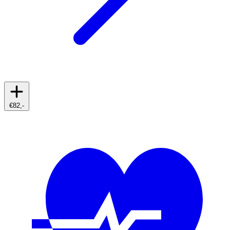
€82,-