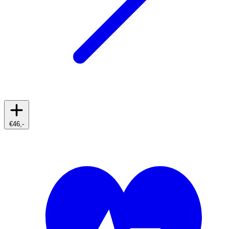
€46,-