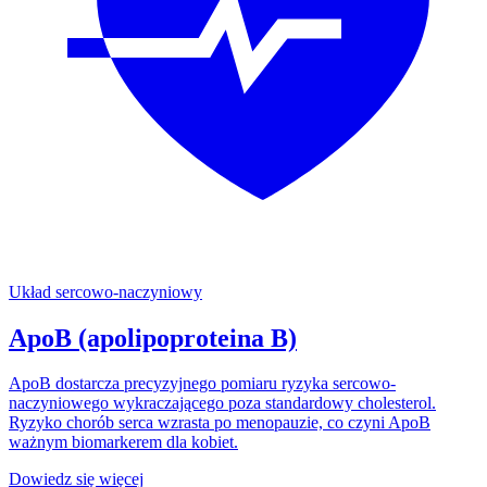
Układ sercowo-naczyniowy
ApoB (apolipoproteina B)
ApoB dostarcza precyzyjnego pomiaru ryzyka sercowo-
naczyniowego wykraczającego poza standardowy cholesterol.
Ryzyko chorób serca wzrasta po menopauzie, co czyni ApoB
ważnym biomarkerem dla kobiet.
Dowiedz się więcej