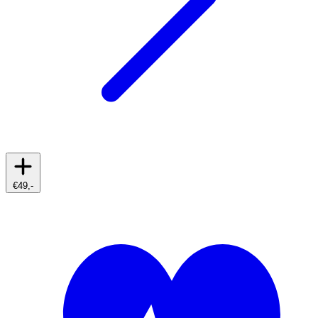
€49,-