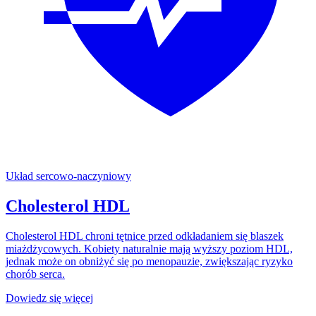
Układ sercowo-naczyniowy
Cholesterol HDL
Cholesterol HDL chroni tętnice przed odkładaniem się blaszek
miażdżycowych. Kobiety naturalnie mają wyższy poziom HDL,
jednak może on obniżyć się po menopauzie, zwiększając ryzyko
chorób serca.
Dowiedz się więcej