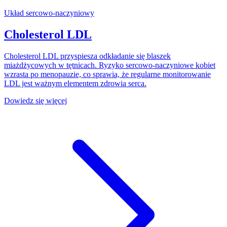
Układ sercowo-naczyniowy
Cholesterol LDL
Cholesterol LDL przyspiesza odkładanie się blaszek
miażdżycowych w tętnicach. Ryzyko sercowo-naczyniowe kobiet
wzrasta po menopauzie, co sprawia, że regularne monitorowanie
LDL jest ważnym elementem zdrowia serca.
Dowiedz się więcej