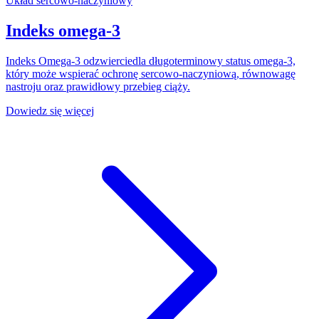
Układ sercowo-naczyniowy
Indeks omega-3
Indeks Omega-3 odzwierciedla długoterminowy status omega-3,
który może wspierać ochronę sercowo-naczyniową, równowagę
nastroju oraz prawidłowy przebieg ciąży.
Dowiedz się więcej