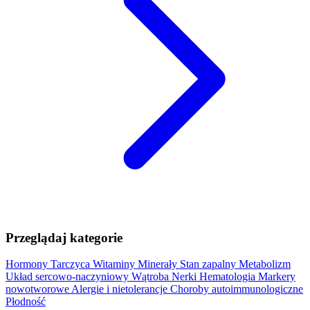
Przeglądaj kategorie
Hormony
Tarczyca
Witaminy
Minerały
Stan zapalny
Metabolizm
Układ sercowo-naczyniowy
Wątroba
Nerki
Hematologia
Markery
nowotworowe
Alergie i nietolerancje
Choroby autoimmunologiczne
Płodność