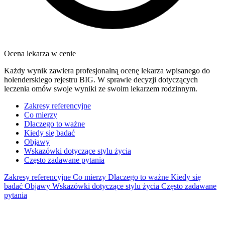
Ocena lekarza w cenie
Każdy wynik zawiera profesjonalną ocenę lekarza wpisanego do
holenderskiego rejestru BIG. W sprawie decyzji dotyczących
leczenia omów swoje wyniki ze swoim lekarzem rodzinnym.
Zakresy referencyjne
Co mierzy
Dlaczego to ważne
Kiedy się badać
Objawy
Wskazówki dotyczące stylu życia
Często zadawane pytania
Zakresy referencyjne
Co mierzy
Dlaczego to ważne
Kiedy się
badać
Objawy
Wskazówki dotyczące stylu życia
Często zadawane
pytania