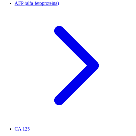
AFP (alfa-fetoproteina)
CA 125