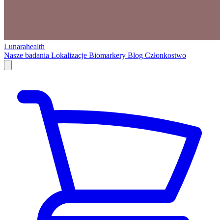
Lunarahealth
Nasze badania
Lokalizacje
Biomarkery
Blog
Członkostwo