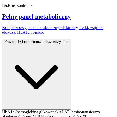
Badania kontrolne
Pełny panel metaboliczny
Kompleksowy panel metaboliczny: elektrolity, nerki, wątroba,
glukoza, HbA1c i białko.
Zawiera 16 biomarkerów
Pokaż wszystkie
HbA1c (hemoglobina glikowana)
ALAT (aminotransferaza
alaninowa)
Wapń
ALP (fosfataza alkaliczna)
ASAT