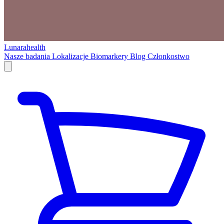
Lunarahealth
Nasze badania
Lokalizacje
Biomarkery
Blog
Członkostwo