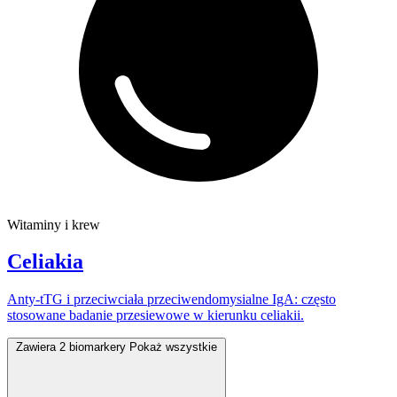
Witaminy i krew
Celiakia
Anty-tTG i przeciwciała przeciwendomysialne IgA: często
stosowane badanie przesiewowe w kierunku celiakii.
Zawiera 2 biomarkery
Pokaż wszystkie