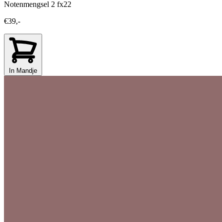
Notenmengsel 2 fx22
€39,-
In Mandje