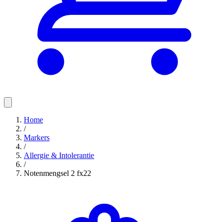
Home
/
Markers
/
Allergie & Intolerantie
/
Notenmengsel 2 fx22