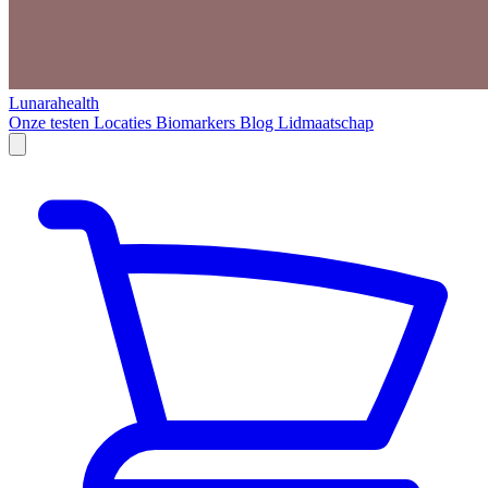
Lunarahealth
Onze testen
Locaties
Biomarkers
Blog
Lidmaatschap