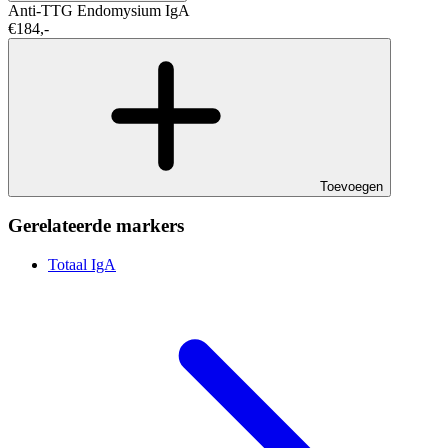
Anti-TTG
Endomysium IgA
€184,-
Toevoegen
Gerelateerde markers
Totaal IgA