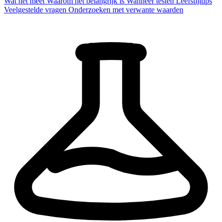
Wat het meet
Waarom het belangrijk is
Wanneer testen
Leefstijltips
Veelgestelde vragen
Onderzoeken met verwante waarden