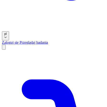
pl
Zaloguj się
Przeglądaj badania