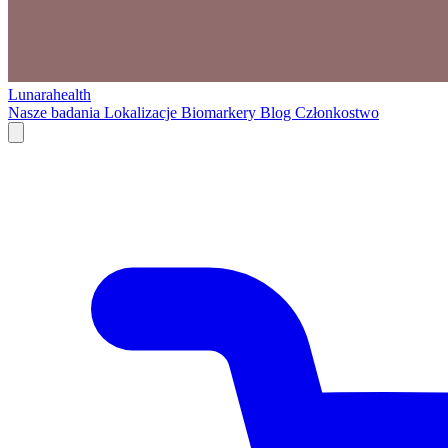
Lunarahealth
Nasze badania
Lokalizacje
Biomarkery
Blog
Członkostwo