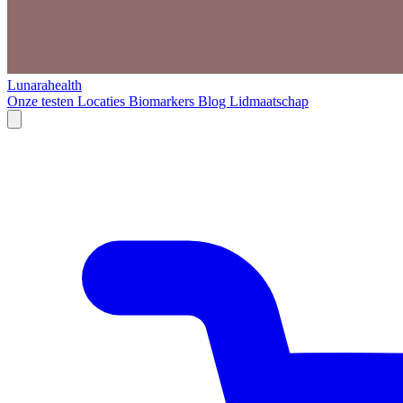
Lunarahealth
Onze testen
Locaties
Biomarkers
Blog
Lidmaatschap