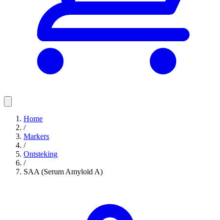
Home
/
Markers
/
Ontsteking
/
SAA (Serum Amyloïd A)