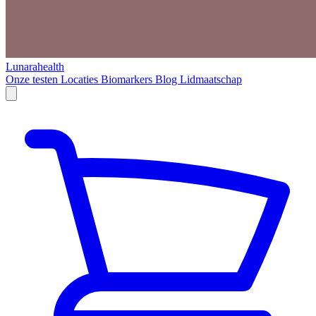
Lunarahealth
Onze testen
Locaties
Biomarkers
Blog
Lidmaatschap