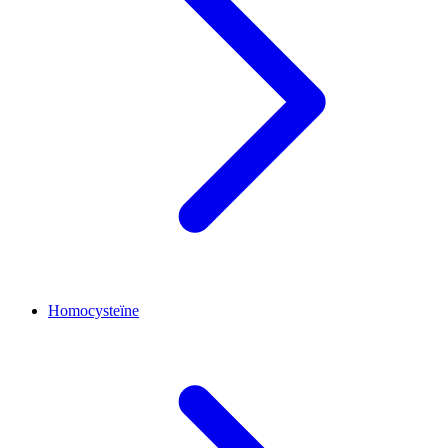
Homocysteïne