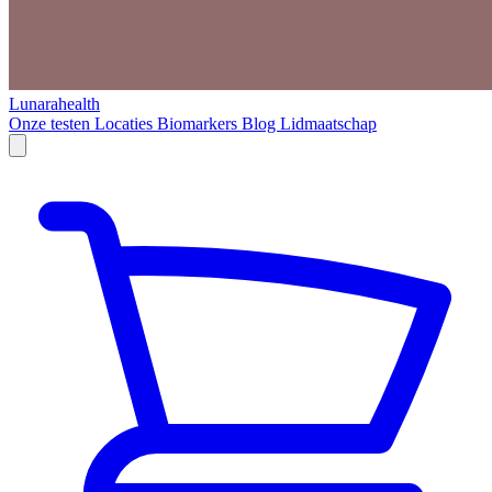
Lunarahealth
Onze testen
Locaties
Biomarkers
Blog
Lidmaatschap