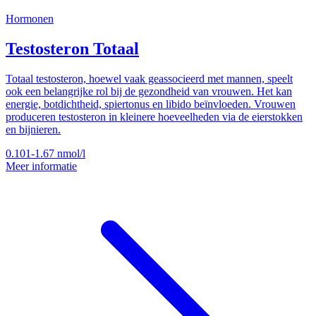
Hormonen
Testosteron Totaal
Totaal testosteron, hoewel vaak geassocieerd met mannen, speelt
ook een belangrijke rol bij de gezondheid van vrouwen. Het kan
energie, botdichtheid, spiertonus en libido beïnvloeden. Vrouwen
produceren testosteron in kleinere hoeveelheden via de eierstokken
en bijnieren.
0.101-1.67
nmol/l
Meer informatie