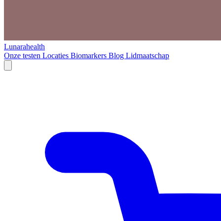
Lunarahealth
Onze testen
Locaties
Biomarkers
Blog
Lidmaatschap