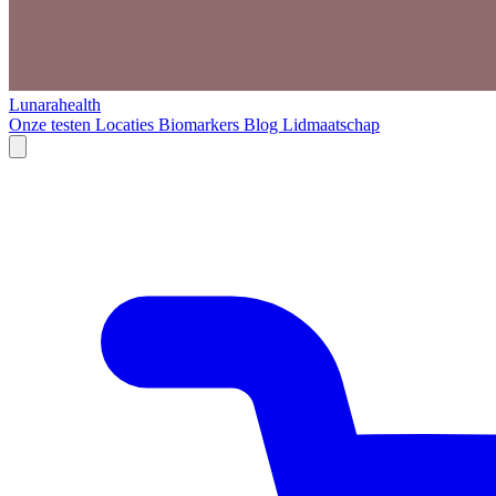
Lunarahealth
Onze testen
Locaties
Biomarkers
Blog
Lidmaatschap